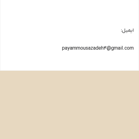
ایمیل:
payammousazadeh4@gmail.com