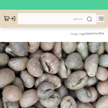
payamcoffee
/
قهوه ربوستا