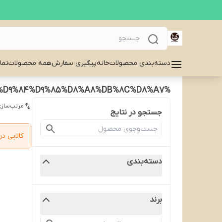
دسته‌بندی محصولات
خانه
پیگیری سفارش
همه محصولات
تما
%D8%AF%D8%A7%D9%86%20%D8%B3%D8%A8%D8%B2%20%DA%A9%D9%84%D9%85%D8%A8%DB%8C%D8%A7
مرتب‌سازی
جستجو در نتایج
کالایی 
دسته‌بندی
برند